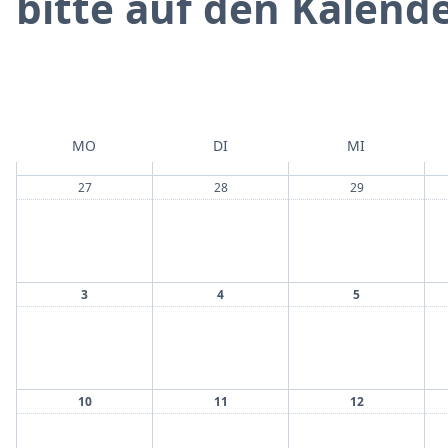
bitte auf den Kalende
MO
DI
MI
27
28
29
3
4
5
10
11
12