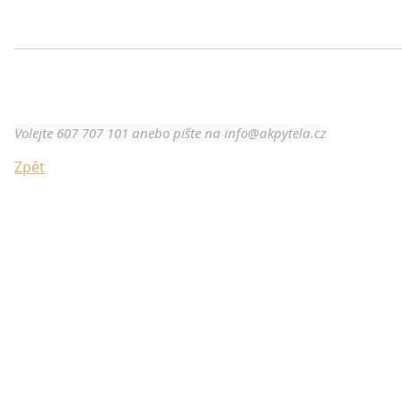
Pomoc s přihlášením pro rozvr
Volejte 607 707 101 anebo pište na info@akpytela.cz
Zpět