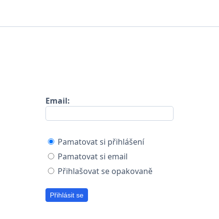
Rezervace schůzky Přerov
Přihlášení Klient
Email:
Pamatovat si přihlášení
Pamatovat si email
Přihlašovat se opakovaně
Přihlásit se