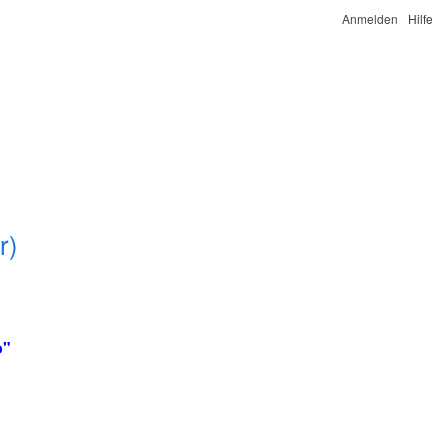
Anmelden
Hilfe
r)
o"