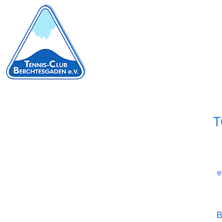
T
e
B